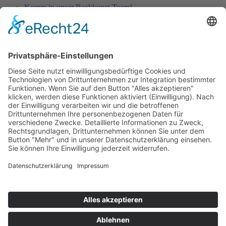
Komm in unser Backkunst-Team!
Gelungenes Backwerk
Rhabarberkuchen
Das Kunstwerk ist vollbracht
Der kreative Prozess in unserer Konditorei
Copyright © 2024 Backkunst Rudolph
Zum Inhalt springen
Werkzeugleiste öffnen
Eingabehilfen
Text vergrößern
Text verkleinern
Graustufen
Hoher Kontrast
Negativer Kontrast
Heller Hintergrund