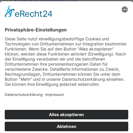
Komm in unser Backkunst-Team!
Gelungenes Backwerk
Rhabarberkuchen
Das Kunstwerk ist vollbracht
Der kreative Prozess in unserer Konditorei
Copyright © 2024 Backkunst Rudolph
Zum Inhalt springen
Werkzeugleiste öffnen
Eingabehilfen
Text vergrößern
Text verkleinern
Graustufen
Hoher Kontrast
Negativer Kontrast
Heller Hintergrund